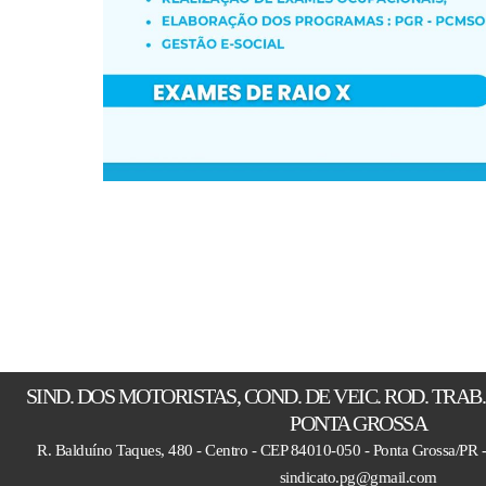
SIND. DOS MOTORISTAS, COND. DE VEIC. ROD. TRAB.
PONTA GROSSA
R. Balduíno Taques, 480 - Centro - CEP 84010-050 - Ponta Grossa/PR 
sindicato.pg@gmail.com