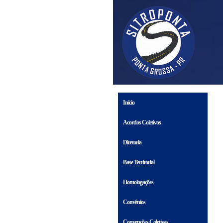
Início
Acordos Coletivos
Diretoria
Base Territorial
Homologações
Convênios
Convenções Coletivas